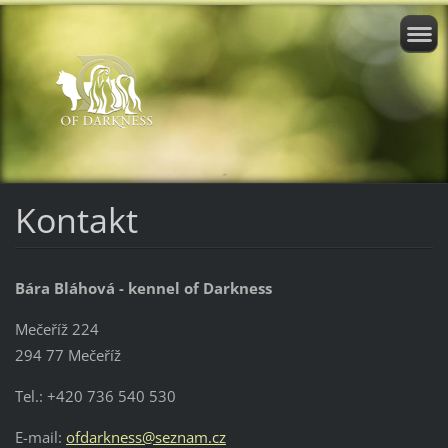
Kontakt
Bára Bláhová - k
ennel of Darkness
Mečeříž 224
294 77 Mečeříž
Tel.: +420 736 540 530
E-mail:
ofdarkness@seznam.cz