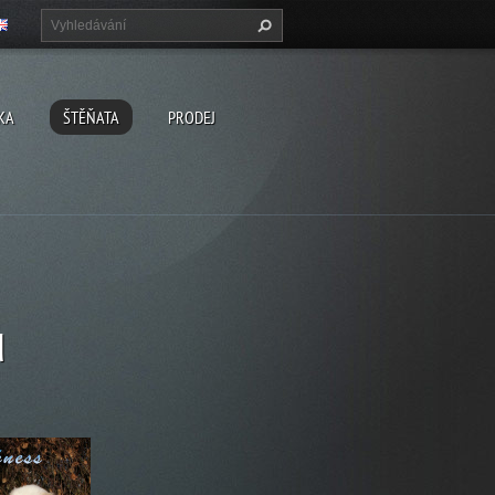
KA
ŠTĚŇATA
PRODEJ
ů