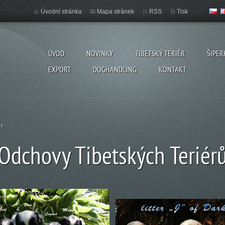
Úvodní stránka
Mapa stránek
RSS
Tisk
ÚVOD
NOVINKY
TIBETSKÝ TERIÉR
ŠIPER
EXPORT
DOGHANDLING
KONTAKT
ér
Odchovy Tibetských Teriér