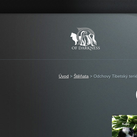
Úvod
>
Štěňata
>
Odchovy Tibetský teri