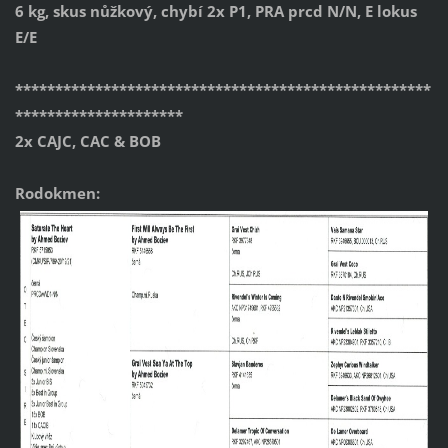
6 kg, skus nůžkový, chybí 2x P1, PRA prcd N/N, E lokus
E/E
****************************************************
*********************
2x CAJC, CAC & BOB
Rodokmen: